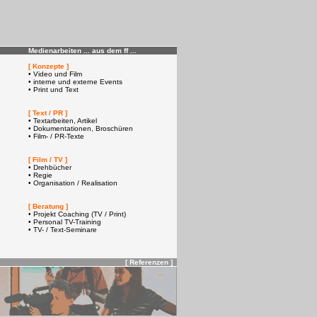
Medienarbeiten ... aus dem ff ...
[ Konzepte ]
• Video und Film
• interne und externe Events
• Print und Text
[ Text / PR ]
• Textarbeiten, Artikel
• Dokumentationen, Broschüren
• Film- / PR-Texte
[ Film / TV ]
• Drehbücher
• Regie
• Organisation / Realisation
[ Beratung ]
• Projekt Coaching (TV / Print)
• Personal TV-Training
• TV- / Text-Seminare
[ Referenzen ]